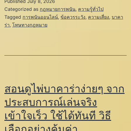
Published
July 8, 2026
Categorized as
กฎหมายการพนัน
,
ความรู้ทั่วไป
Tagged
การพนันออนไลน์
,
ข้อควรระวัง
,
ความเสี่ยง
,
บาคา
ร่า
,
โทษทางกฎหมาย
สอนดูไพ่บาคาร่าง่ายๆ จาก
ประสบการณ์เล่นจริง
เข้าใจเร็ว ใช้ได้ทันที วิธี
เลือกอย่างคุ้มค่า