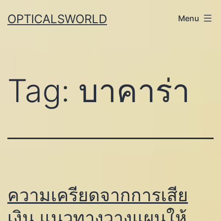
Skip
OPTICALSWORLD
Menu
to
content
Tag:
บาคาร่า
ความเครียดจากการเสีย
เงิน แนวทางวางแผนให้