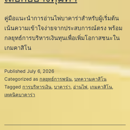
คู่มือแนะนำการอ่านไพ่บาคาร่าสำหรับผู้เริ่มต้น
เน้นความเข้าใจง่ายจากประสบการณ์ตรง พร้อม
กลยุทธ์การบริหารเงินทุนเพื่อเพิ่มโอกาสชนะใน
เกมคาสิโน
Published
July 6, 2026
Categorized as
กลยุทธ์การพนัน
,
บทความคาสิโน
Tagged
การบริหารเงิน
,
บาคาร่า
,
อ่านไพ่
,
เกมคาสิโน
,
เทคนิคบาคาร่า