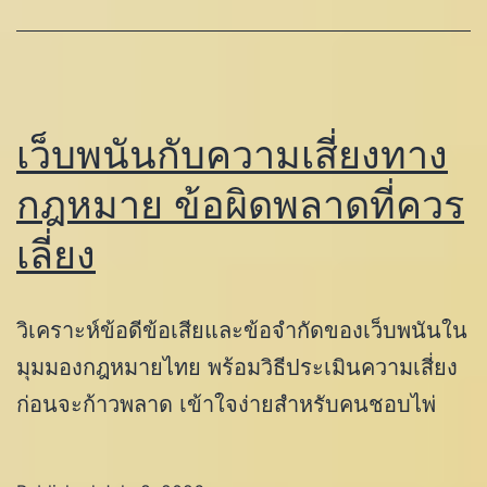
เว็บพนันกับความเสี่ยงทาง
กฎหมาย ข้อผิดพลาดที่ควร
เลี่ยง
วิเคราะห์ข้อดีข้อเสียและข้อจำกัดของเว็บพนันใน
มุมมองกฎหมายไทย พร้อมวิธีประเมินความเสี่ยง
ก่อนจะก้าวพลาด เข้าใจง่ายสำหรับคนชอบไพ่