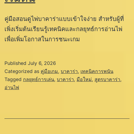
คู่มือสอนดูไพ่บาคาร่าแบบเข้าใจง่าย สำหรับผู้ที่
เพิ่งเริ่มต้นเรียนรู้เทคนิคและกลยุทธ์การอ่านไพ่
เพื่อเพิ่มโอกาสในการชนะเกม
Published
July 6, 2026
Categorized as
คู่มือเกม
,
บาคาร่า
,
เทคนิคการพนัน
Tagged
กลยุทธ์การเล่น
,
บาคาร่า
,
มือใหม่
,
สูตรบาคาร่า
,
อ่านไพ่