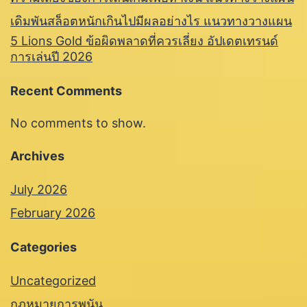
เดิมพันสล็อตหนักเกินไปมีผลอย่างไร แนวทางวางแผน
5 Lions Gold ข้อผิดพลาดที่ควรเลี่ยง อัปเดตเทรนด์
การเล่นปี 2026
Recent Comments
No comments to show.
Archives
July 2026
February 2026
Categories
Uncategorized
กฎหมายการพนัน