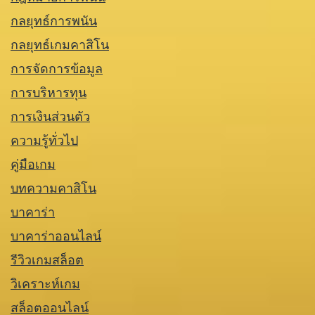
กลยุทธ์การพนัน
กลยุทธ์เกมคาสิโน
การจัดการข้อมูล
การบริหารทุน
การเงินส่วนตัว
ความรู้ทั่วไป
คู่มือเกม
บทความคาสิโน
บาคาร่า
บาคาร่าออนไลน์
รีวิวเกมสล็อต
วิเคราะห์เกม
สล็อตออนไลน์