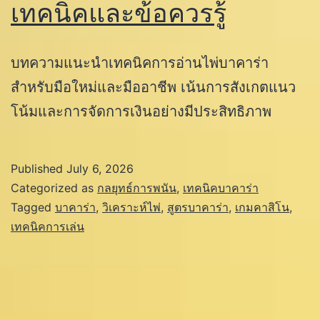
เทคนิคและข้อควรรู้
บทความแนะนำเทคนิคการอ่านไพ่บาคาร่า
สำหรับมือใหม่และมืออาชีพ เน้นการสังเกตแนว
โน้มและการจัดการเงินอย่างมีประสิทธิภาพ
Published
July 6, 2026
Categorized as
กลยุทธ์การพนัน
,
เทคนิคบาคาร่า
Tagged
บาคาร่า
,
วิเคราะห์ไพ่
,
สูตรบาคาร่า
,
เกมคาสิโน
,
เทคนิคการเล่น