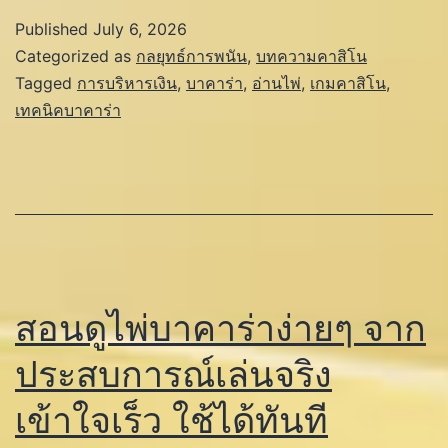
Published
July 6, 2026
Categorized as
กลยุทธ์การพนัน
,
บทความคาสิโน
Tagged
การบริหารเงิน
,
บาคาร่า
,
อ่านไพ่
,
เกมคาสิโน
,
เทคนิคบาคาร่า
สอนดูไพ่บาคาร่าง่ายๆ จาก
ประสบการณ์เล่นจริง
เข้าใจเร็ว ใช้ได้ทันที