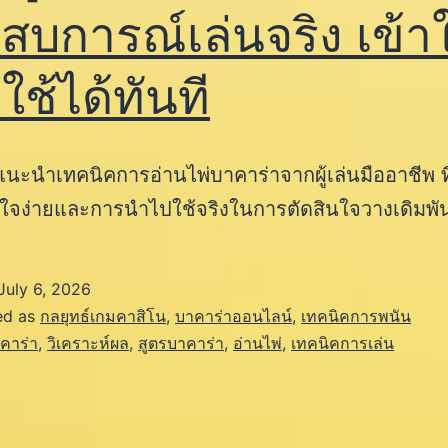
สบการณ์เล่นจริง เข้า
 ใช้ได้ทันที
ะนำเทคนิคการอ่านไพ่บาคาร่าจากผู้เล่นมืออาชีพ ที
ใจง่ายและการนำไปใช้จริงในการตัดสินใจวางเดิมพั
July 6, 2026
ed as
กลยุทธ์เกมคาสิโน
,
บาคาร่าออนไลน์
,
เทคนิคการพนัน
คาร่า
,
วิเคราะห์ผล
,
สูตรบาคาร่า
,
อ่านไพ่
,
เทคนิคการเล่น