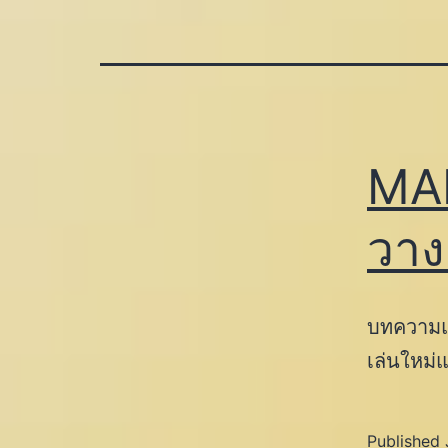
MA
วา
บทความแ
เล่นใหม่แ
Published