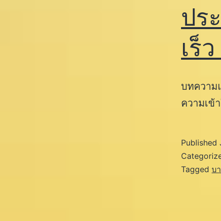
ประ
เร็ว
บทความแน
ความเข้า
Published
Categoriz
Tagged
บา