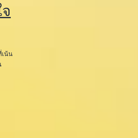
ใจ
่เน้น
น