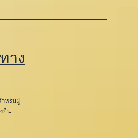
ทาง
รับผู้
่งยืน