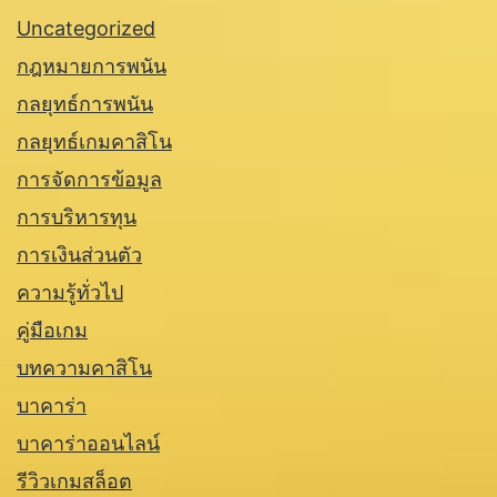
Uncategorized
กฎหมายการพนัน
กลยุทธ์การพนัน
กลยุทธ์เกมคาสิโน
การจัดการข้อมูล
การบริหารทุน
การเงินส่วนตัว
ความรู้ทั่วไป
คู่มือเกม
บทความคาสิโน
บาคาร่า
บาคาร่าออนไลน์
รีวิวเกมสล็อต