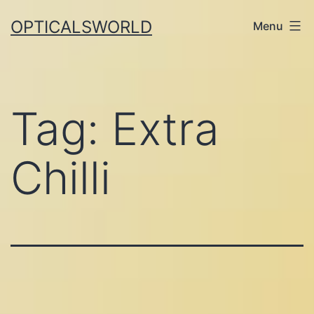
Skip
OPTICALSWORLD
Menu
to
content
Tag:
Extra
Chilli