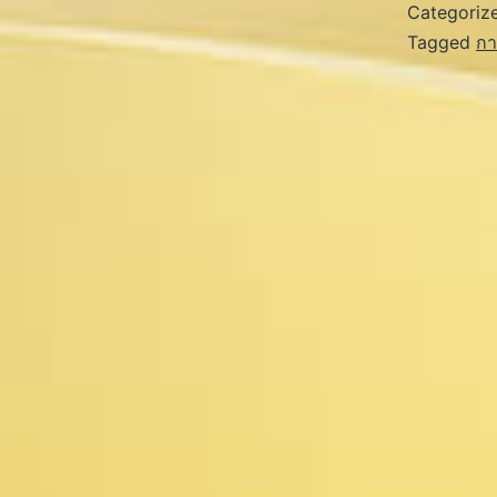
Categoriz
Tagged
กา