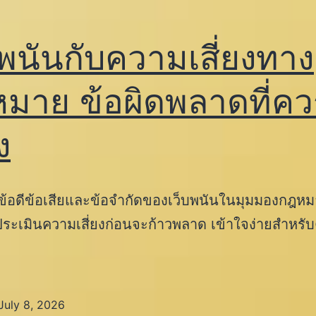
บพนันกับความเสี่ยงทาง
มาย ข้อผิดพลาดที่คว
ง
์ข้อดีข้อเสียและข้อจำกัดของเว็บพนันในมุมมองกฎห
ีประเมินความเสี่ยงก่อนจะก้าวพลาด เข้าใจง่ายสำหร
July 8, 2026