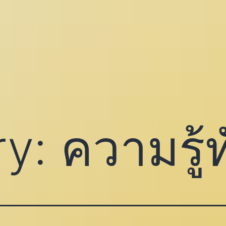
ry:
ความรู้ท