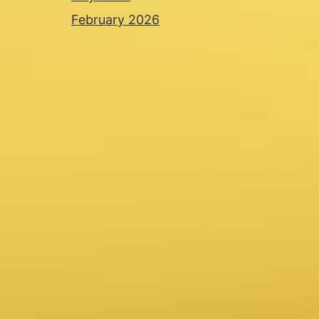
February 2026