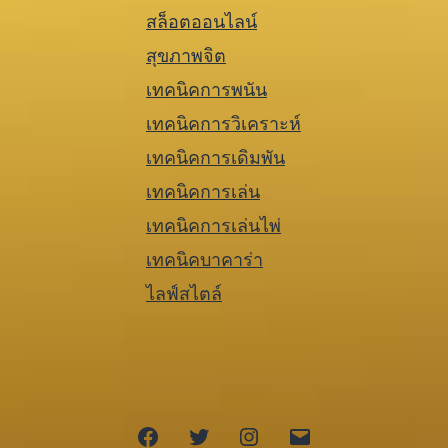
สล็อตออนไลน์
สุขภาพจิต
เทคนิคการพนัน
เทคนิคการวิเคราะห์
เทคนิคการเดิมพัน
เทคนิคการเล่น
เทคนิคการเล่นไพ่
เทคนิคบาคาร่า
ไลฟ์สไตล์
Facebook
Twitter
Instagram
Email