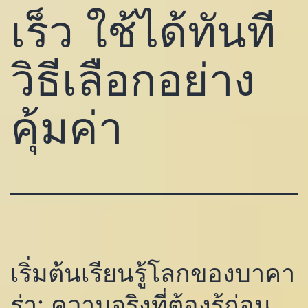
เร็ว ใช้ได้ทันที
วิธีเลือกอย่าง
คุ้มค่า
เริ่มต้นเรียนรู้โลกของบาคา
ร่า: ความจริงที่ต้องรู้ก่อน