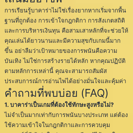
การเรียนรู้บาคาร่าไม่ใช่เรื่องยากหากเริ่มจากพื้น
ฐานที่ถูกต้อง การเข้าใจกฎกติกา การสังเกตสถิติ
และการบริหารเงินทุน คือสามเสาหลักที่จะช่วยให้
คุณเล่นได้ยาวนานและมีความสุขกับเกมนี้มาก
ขึ้น อย่าลืมว่าเป้าหมายของการพนันคือความ
บันเทิง ไม่ใช่การสร้างรายได้หลัก หากคุณปฏิบัติ
ตามหลักการเหล่านี้ คุณจะสามารถสัมผัส
ประสบการณ์การอ่านไพ่ได้อย่างมั่นใจและคุ้มค่า
คำถามที่พบบ่อย (FAQ)
1. บาคาร่าเป็นเกมที่ต้องใช้ทักษะสูงหรือไม่?
ไม่จำเป็นมากเท่ากับการพนันบางประเภท แต่ต้อง
ใช้ความเข้าใจในกฎกติกาและการควบคุม