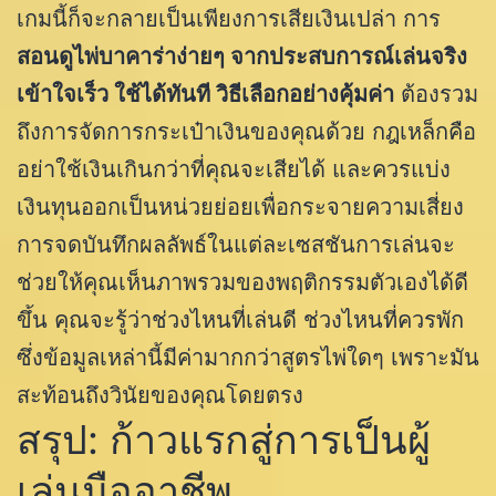
เกมนี้ก็จะกลายเป็นเพียงการเสียเงินเปล่า การ
สอนดูไพ่บาคาร่าง่ายๆ จากประสบการณ์เล่นจริง
เข้าใจเร็ว ใช้ได้ทันที วิธีเลือกอย่างคุ้มค่า
ต้องรวม
ถึงการจัดการกระเป๋าเงินของคุณด้วย กฎเหล็กคือ
อย่าใช้เงินเกินกว่าที่คุณจะเสียได้ และควรแบ่ง
เงินทุนออกเป็นหน่วยย่อยเพื่อกระจายความเสี่ยง
การจดบันทึกผลลัพธ์ในแต่ละเซสชันการเล่นจะ
ช่วยให้คุณเห็นภาพรวมของพฤติกรรมตัวเองได้ดี
ขึ้น คุณจะรู้ว่าช่วงไหนที่เล่นดี ช่วงไหนที่ควรพัก
ซึ่งข้อมูลเหล่านี้มีค่ามากกว่าสูตรไพ่ใดๆ เพราะมัน
สะท้อนถึงวินัยของคุณโดยตรง
สรุป: ก้าวแรกสู่การเป็นผู้
เล่นมืออาชีพ