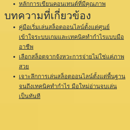
หลักการเขียนคอนเทนต์ที่มีคุณภาพ
บทความที่เกี่ยวข้อง
คู่มือเริ่มเล่นสล็อตออนไลน์ตั้งแต่ศูนย์
เข้าใจระบบเกมและเทคนิคทำกำไรแบบมือ
อาชีพ
เลือกสล็อตจากจังหวะการจ่ายไม่ใช่แค่ภาพ
สวย
เจาะลึกการเล่นสล็อตออนไลน์ตั้งแต่พื้นฐาน
จนถึงเทคนิคทำกำไร มือใหม่อ่านจบเล่น
เป็นทันที