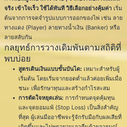
จริง เข้าใจเร็ว ใช้ได้ทันที วิธีเลือกอย่างคุ้มค่า
เริ่ม
ต้นจากการจดจำรูปแบบการออกของไพ่ เช่น ลาย
ทางแดง (Player) ลายทางน้ำเงิน (Banker) หรือ
ลายสลับกัน
กลยุทธ์การวางเดิมพันตามสถิติที่
พบบ่อย
สูตรเดินเงินแบบขั้นบันได:
เหมาะสำหรับผู้
เริ่มต้น โดยเริ่มจากยอดต่ำแล้วค่อยเพิ่มเมื่อ
ชนะ เพื่อรักษาทุนและสร้างกำไรสะสม
การตัดใจหยุดเล่น:
การกำหนดจุดคุ้มทุน
และจุดยอมแพ้ (Stop Loss) เป็นสิ่งสำคัญ
ที่สุด ผู้เล่นมืออาชีพจะรู้จักรับมือกับผลเสียที่
เกิดขึ้นและไม่พยายามเอาคืนด้วยอารมณ์