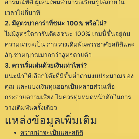
อารมณ์ที่ดี ผู้เล่นใหม่สามารถเรียนรู้ได้ภายใน
เวลาไม่กี่นาที
2. มีสูตรบาคาร่าที่ชนะ 100% หรือไม่?
ไม่มีสูตรใดการันตีผลชนะ 100% เกมนี้ขึ้นอยู่กับ
ความน่าจะเป็น การวางเดิมพันควรอาศัยสถิติและ
สัญชาตญาณมากกว่าสูตรตายตัว
3. ควรเริ่มเล่นด้วยเงินเท่าไหร่?
แนะนำให้เลือกโต๊ะที่มีขั้นต่ำตามงบประมาณของ
คุณ และแบ่งเงินทุนออกเป็นหลายส่วนเพื่อ
กระจายความเสี่ยง ไม่ควรทุ่มหมดหน้าตักในการ
วางเดิมพันครั้งเดียว
แหล่งข้อมูลเพิ่มเติม
ความน่าจะเป็นและสถิติ