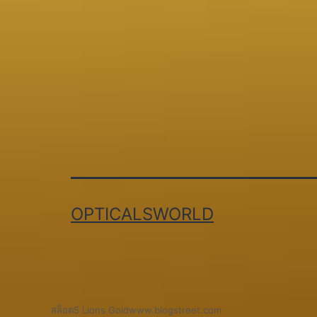
OPTICALSWORLD
สล็อต
5 Lions Gold
www.blogstreet.com