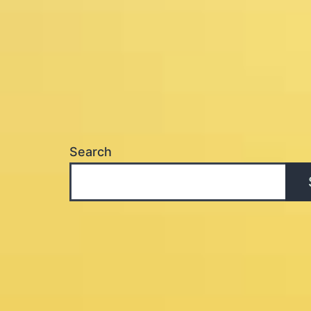
Search