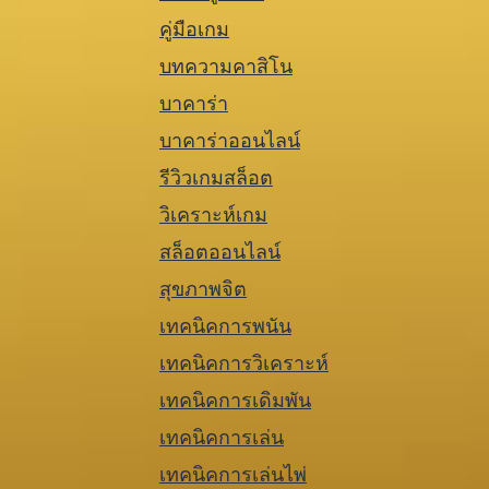
คู่มือเกม
บทความคาสิโน
บาคาร่า
บาคาร่าออนไลน์
รีวิวเกมสล็อต
วิเคราะห์เกม
สล็อตออนไลน์
สุขภาพจิต
เทคนิคการพนัน
เทคนิคการวิเคราะห์
เทคนิคการเดิมพัน
เทคนิคการเล่น
เทคนิคการเล่นไพ่