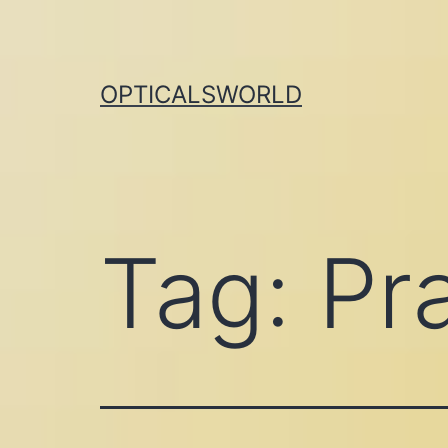
Skip
to
content
OPTICALSWORLD
Tag:
Pr