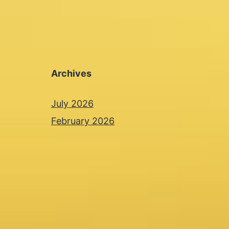
Archives
July 2026
February 2026