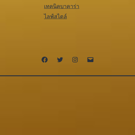
เทคนิคบาคาร่า
ไลฟ์สไตล์
Facebook
Twitter
Instagram
Email