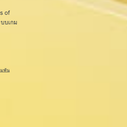
s of
ะบบเกม
ิมพัน