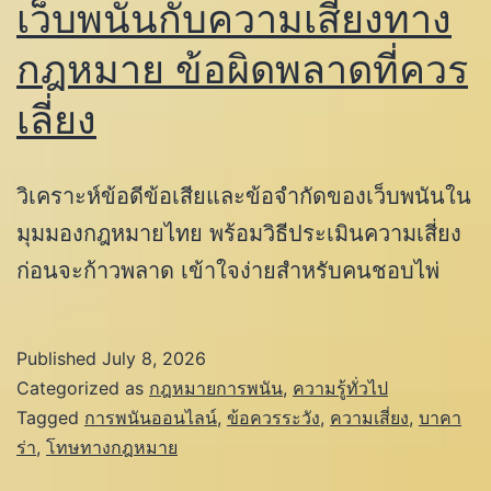
เว็บพนันกับความเสี่ยงทาง
กฎหมาย ข้อผิดพลาดที่ควร
เลี่ยง
วิเคราะห์ข้อดีข้อเสียและข้อจำกัดของเว็บพนันใน
มุมมองกฎหมายไทย พร้อมวิธีประเมินความเสี่ยง
ก่อนจะก้าวพลาด เข้าใจง่ายสำหรับคนชอบไพ่
Published
July 8, 2026
Categorized as
กฎหมายการพนัน
,
ความรู้ทั่วไป
Tagged
การพนันออนไลน์
,
ข้อควรระวัง
,
ความเสี่ยง
,
บาคา
ร่า
,
โทษทางกฎหมาย