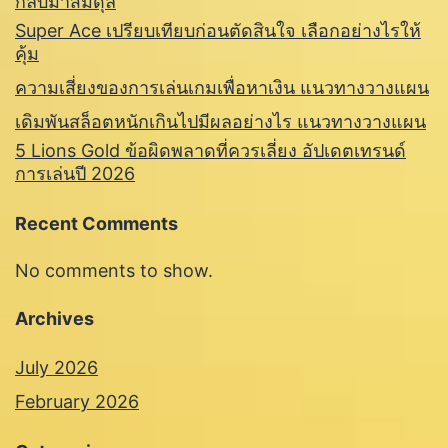
กลับมาสมดุล
Super Ace เปรียบเทียบก่อนตัดสินใจ เลือกอย่างไรให้
คุ้ม
ความเสี่ยงของการเล่นเกมเพื่อหาเงิน แนวทางวางแผน
เดิมพันสล็อตหนักเกินไปมีผลอย่างไร แนวทางวางแผน
5 Lions Gold ข้อผิดพลาดที่ควรเลี่ยง อัปเดตเทรนด์
การเล่นปี 2026
Recent Comments
No comments to show.
Archives
July 2026
February 2026