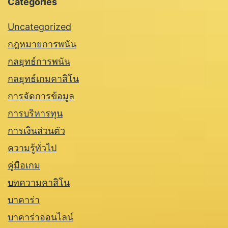
Categories
Uncategorized
กฎหมายการพนัน
กลยุทธ์การพนัน
กลยุทธ์เกมคาสิโน
การจัดการข้อมูล
การบริหารทุน
การเงินส่วนตัว
ความรู้ทั่วไป
คู่มือเกม
บทความคาสิโน
บาคาร่า
บาคาร่าออนไลน์